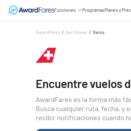
Funciones
Programas
Planes y Pre
AwardFares
/
Aerolíneas
/
Swiss
Encuentre vuelos 
AwardFares es la forma más fáci
Busca cualquier ruta, fecha, y 
recibir notificaciones cuando 