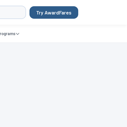
Try AwardFares
rograms