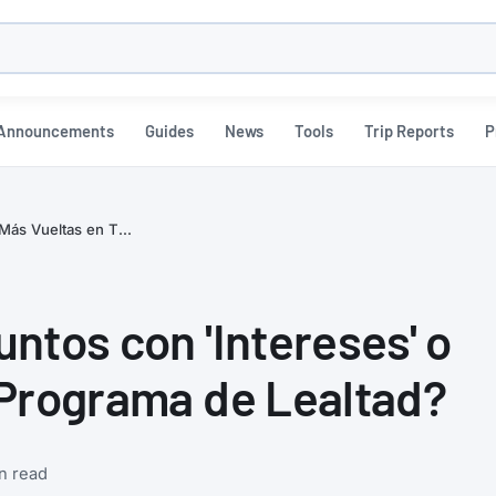
h
Announcements
Guides
News
Tools
Trip Reports
P
Más Vueltas en T...
ntos con 'Intereses' o
 Programa de Lealtad?
n read