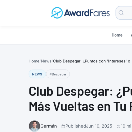
Searc
Blog
Home
Home
News
Club Despegar: ¿Puntos con 'Intereses' o 
NEWS
#Despegar
Club Despegar: ¿Pu
Más Vueltas en Tu
Germán
Published
Jun 10, 2025
10 mi