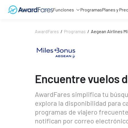
Funciones
Programas
Planes y Pre
AwardFares
/
Programas
/
Aegean Airlines M
Encuentre vuelos d
AwardFares simplifica tu búsqu
explora la disponibilidad para c
programas de viajero frecuente
notifican por correo electrónic