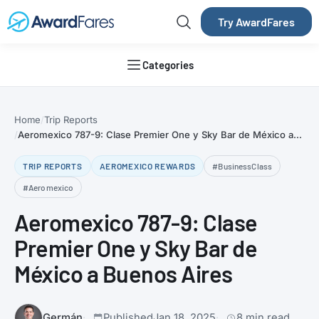
Try AwardFares
Categories
Home
Trip Reports
Aeromexico 787-9: Clase Premier One y Sky Bar de México a...
TRIP REPORTS
AEROMEXICO REWARDS
#BusinessClass
#Aeromexico
Aeromexico 787-9: Clase
Premier One y Sky Bar de
México a Buenos Aires
Germán
Published
Jan 18, 2025
8 min read