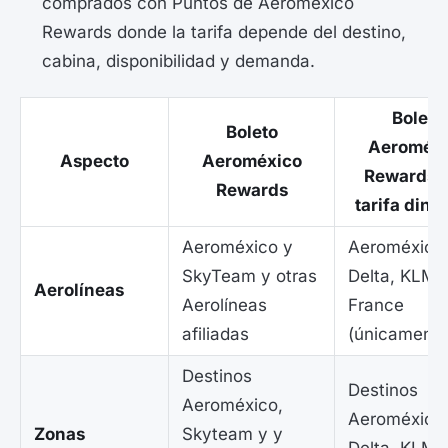
comprados con Puntos de Aeroméxico
Rewards donde la tarifa depende del destino,
cabina, disponibilidad y demanda.
Boleto
Boleto
Aeroméxi
Aspecto
Aeroméxico
Rewards 
Rewards
tarifa diná
Aeroméxico y
Aeroméxico
SkyTeam y otras
Delta, KLM, 
Aerolíneas
Aerolíneas
France
afiliadas
(únicamente
Destinos
Destinos
Aeroméxico,
Aeroméxico
Zonas
Skyteam y y