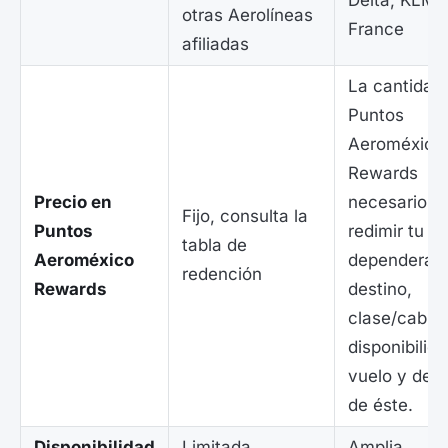
Delta, KLM y
otras Aerolíneas
France
afiliadas
La cantidad
Puntos
Aeroméxico
Rewards
Precio en
necesarios 
Fijo, consulta la
Puntos
redimir tu v
tabla de
Aeroméxico
dependerá d
redención
Rewards
destino,
clase/cabina
disponibilida
vuelo y de
de éste.
Disponibilidad
Limitada
Amplia